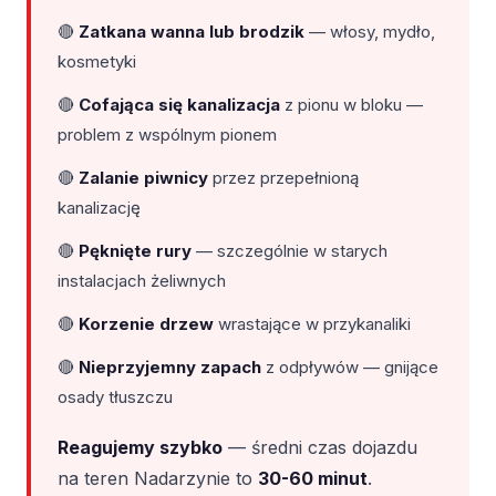
🔴
Zatkana wanna lub brodzik
— włosy, mydło,
kosmetyki
🔴
Cofająca się kanalizacja
z pionu w bloku —
problem z wspólnym pionem
🔴
Zalanie piwnicy
przez przepełnioną
kanalizację
🔴
Pęknięte rury
— szczególnie w starych
instalacjach żeliwnych
🔴
Korzenie drzew
wrastające w przykanaliki
🔴
Nieprzyjemny zapach
z odpływów — gnijące
osady tłuszczu
Reagujemy szybko
— średni czas dojazdu
na teren Nadarzynie to
30-60 minut
.