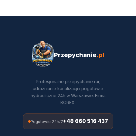
Przepychanie
.pl
Profesjonalne przepychanie rur,
udrażnianie kanalizacji i pogotowie
hydrauliczne 24h w Warszawie. Firma
BOREX.
+48 660 516 437
Pogotowie 24h/7