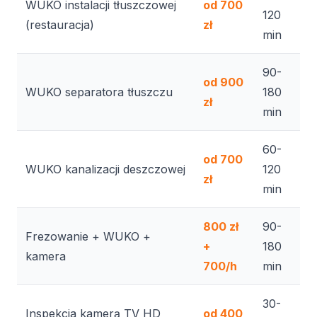
WUKO instalacji tłuszczowej
od 700
120
(restauracja)
zł
min
90-
od 900
WUKO separatora tłuszczu
180
zł
min
60-
od 700
WUKO kanalizacji deszczowej
120
zł
min
800 zł
90-
Frezowanie + WUKO +
+
180
kamera
700/h
min
30-
Inspekcja kamerą TV HD
od 400