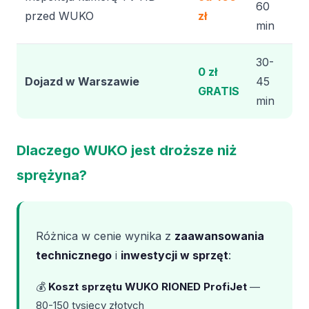
60
przed WUKO
zł
min
30-
0 zł
Dojazd w Warszawie
45
GRATIS
min
Dlaczego WUKO jest droższe niż
sprężyna?
Różnica w cenie wynika z
zaawansowania
technicznego
i
inwestycji w sprzęt
:
💰
Koszt sprzętu WUKO RIONED ProfiJet
—
80-150 tysięcy złotych