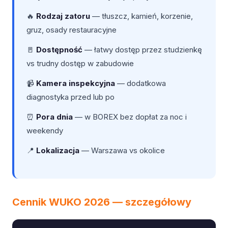
🔥
Rodzaj zatoru
— tłuszcz, kamień, korzenie,
gruz, osady restauracyjne
🚪
Dostępność
— łatwy dostęp przez studzienkę
vs trudny dostęp w zabudowie
📹
Kamera inspekcyjna
— dodatkowa
diagnostyka przed lub po
⏰
Pora dnia
— w BOREX bez dopłat za noc i
weekendy
📍
Lokalizacja
— Warszawa vs okolice
Cennik WUKO 2026 — szczegółowy