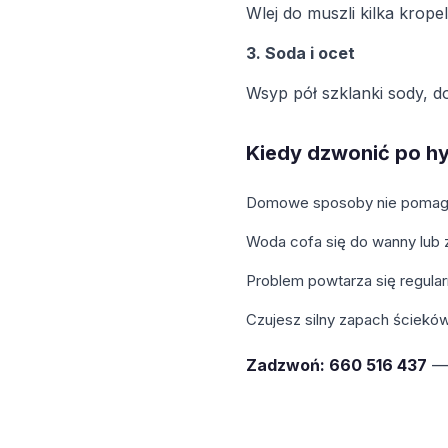
Wlej do muszli kilka krope
3. Soda i ocet
Wsyp pół szklanki sody, d
Kiedy dzwonić po hy
Domowe sposoby nie pomaga
Woda cofa się do wanny lub 
Problem powtarza się regular
Czujesz silny zapach ściekó
Zadzwoń: 660 516 437
— 