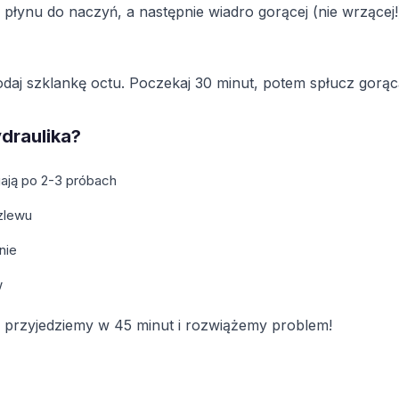
l płynu do naczyń, a następnie wiadro gorącej (nie wrzącej
odaj szklankę octu. Poczekaj 30 minut, potem spłucz gorą
draulika?
ją po 2-3 próbach
zlewu
nie
w
przyjedziemy w 45 minut i rozwiążemy problem!