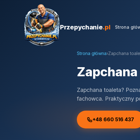
Przepychanie
.pl
Strona głó
Strona główna
›
Zapchana toale
Zapchana 
Zapchana toaleta? Pozn
fachowca. Praktyczny po
+48 660 516 437